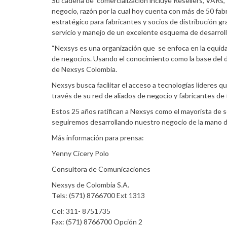
Su cadena de comercialización incluye Resellers, VARs,
negocio, razón por la cual hoy cuenta con más de 50 fabr
estratégico para fabricantes y socios de distribución g
servicio y manejo de un excelente esquema de desarroll
“Nexsys es una organización que se enfoca en la equida
de negocios. Usando el conocimiento como la base del d
de Nexsys Colombia.
Nexsys busca facilitar el acceso a tecnologías líderes q
través de su red de aliados de negocio y fabricantes de 
Estos 25 años ratifican a Nexsys como el mayorista d
seguiremos desarrollando nuestro negocio de la mano de
Más información para prensa:
Yenny Cicery Polo
Consultora de Comunicaciones
Nexsys de Colombia S.A.
Tels: (571) 8766700 Ext 1313
Cel: 311- 8751735
Fax: (571) 8766700 Opción 2