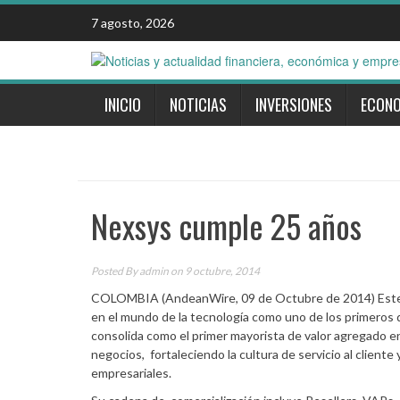
Skip
7 agosto, 2026
to
content
INICIO
NOTICIAS
INVERSIONES
ECON
Nexsys cumple 25 años
Posted By
admin
on 9 octubre, 2014
COLOMBIA (AndeanWire, 09 de Octubre de 2014) Este a
en el mundo de la tecnología como uno de los primeros 
consolida como el primer mayorista de valor agregado 
negocios, fortaleciendo la cultura de servicio al cliente 
empresariales.