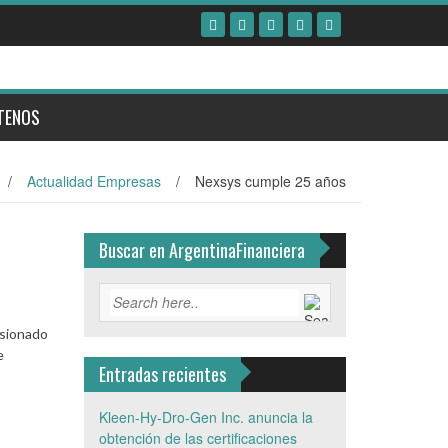
TENOS
/
Actualidad Empresas
/
Nexsys cumple 25 años
Buscar en ArgentinaFinanciera
rsionado
e
Entradas recientes
Kleen-Hy-Dro-Gen Inc. anuncia la
obtención de las certificaciones