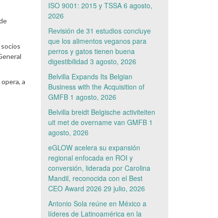
ISO 9001: 2015 y TSSA
6 agosto,
2026
 de
Revisión de 31 estudios concluye
que los alimentos veganos para
 socios
perros y gatos tienen buena
General
digestibilidad
3 agosto, 2026
Belvilla Expands Its Belgian
 opera, a
Business with the Acquisition of
GMFB
1 agosto, 2026
Belvilla breidt Belgische activiteiten
uit met de overname van GMFB
1
agosto, 2026
eGLOW acelera su expansión
regional enfocada en ROI y
conversión, liderada por Carolina
Mandil, reconocida con el Best
CEO Award 2026
29 julio, 2026
Antonio Sola reúne en México a
líderes de Latinoamérica en la