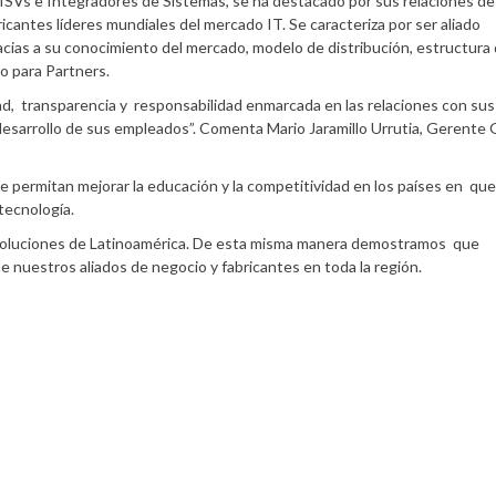
 ISVs e Integradores de Sistemas, se ha destacado por sus relaciones de
icantes líderes mundiales del mercado IT. Se caracteriza por ser aliado
racias a su conocimiento del mercado, modelo de distribución, estructura
o para Partners.
d, transparencia y responsabilidad enmarcada en las relaciones con sus
esarrollo de sus empleados”. Comenta Mario Jaramillo Urrutia, Gerente 
ue permitan mejorar la educación y la competitividad en los países en que
tecnología.
e soluciones de Latinoamérica. De esta misma manera demostramos que
 nuestros aliados de negocio y fabricantes en toda la región.