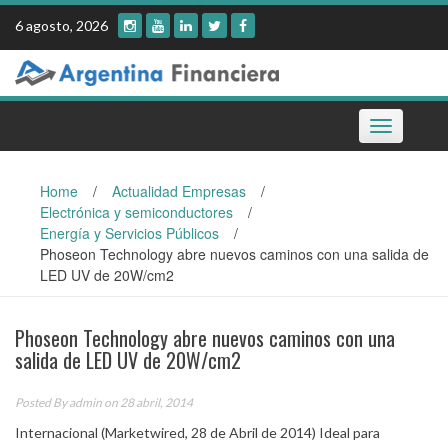
Skip
6 agosto, 2026
to
content
Toggle
navigation
Home
/
Actualidad Empresas
/
Electrónica y semiconductores
/
Energía y Servicios Públicos
/
Phoseon Technology abre nuevos caminos con una salida de
LED UV de 20W/cm2
Phoseon Technology abre nuevos caminos con una
salida de LED UV de 20W/cm2
Posted By
admin
on 28 abril, 2014
Internacional (Marketwired, 28 de Abril de 2014) Ideal para