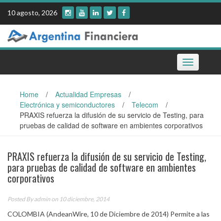
Skip
10 agosto, 2026
to
content
Toggle
navigation
Home
/
Actualidad Empresas
/
Electrónica y semiconductores
/
Telecom
/
PRAXIS refuerza la difusión de su servicio de Testing, para
pruebas de calidad de software en ambientes corporativos
PRAXIS refuerza la difusión de su servicio de Testing,
para pruebas de calidad de software en ambientes
corporativos
Posted By
admin
on 10 diciembre, 2014
COLOMBIA (AndeanWire, 10 de Diciembre de 2014) Permite a las