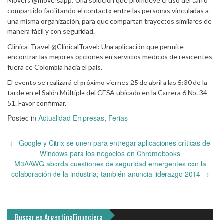
Movers @moversapp: Una solución que promueve el uso del carro
compartido facilitando el contacto entre las personas vinculadas a
una misma organización, para que compartan trayectos similares de
manera fácil y con seguridad.
Clinical Travel @ClinicalTravel: Una aplicación que permite
encontrar las mejores opciones en servicios médicos de residentes
fuera de Colombia hacia el país.
El evento se realizará el próximo viernes 25 de abril a las 5:30 de la
tarde en el Salón Múltiple del CESA ubicado en la Carrera 6 No. 34-
51. Favor confirmar.
Posted in
Actualidad Empresas
,
Ferias
Post
←
Google y Citrix se unen para entregar aplicaciones críticas de
navigation
Windows para los negocios en Chromebooks
M3AAWG aborda cuestiones de seguridad emergentes con la
colaboración de la industria; también anuncia liderazgo 2014
→
Buscar en ArgentinaFinanciera