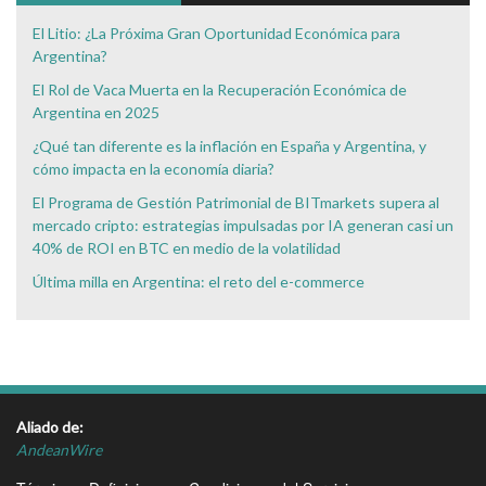
El Litio: ¿La Próxima Gran Oportunidad Económica para
Argentina?
El Rol de Vaca Muerta en la Recuperación Económica de
Argentina en 2025
¿Qué tan diferente es la inflación en España y Argentina, y
cómo impacta en la economía diaria?
El Programa de Gestión Patrimonial de BITmarkets supera al
mercado cripto: estrategias impulsadas por IA generan casi un
40% de ROI en BTC en medio de la volatilidad
Última milla en Argentina: el reto del e-commerce
Aliado de:
AndeanWire