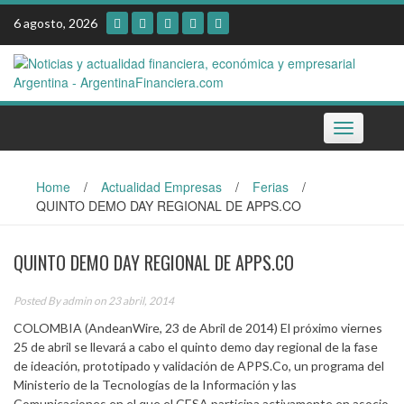
Skip
6 agosto, 2026
to
content
Toggle
navigation
Home
/
Actualidad Empresas
/
Ferias
/
QUINTO DEMO DAY REGIONAL DE APPS.CO
QUINTO DEMO DAY REGIONAL DE APPS.CO
Posted By
admin
on 23 abril, 2014
COLOMBIA (AndeanWire, 23 de Abril de 2014) El próximo viernes
25 de abril se llevará a cabo el quinto demo day regional de la fase
de ideación, prototipado y validación de APPS.Co, un programa del
Ministerio de la Tecnologías de la Información y las
Comunicaciones en el que el CESA participa activamente en asocio