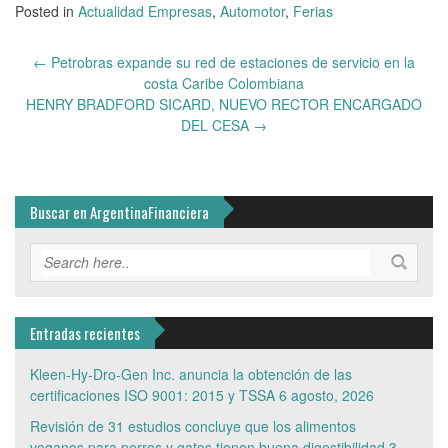
Posted in
Actualidad Empresas
,
Automotor
,
Ferias
Post
←
Petrobras expande su red de estaciones de servicio en la
navigation
costa Caribe Colombiana
HENRY BRADFORD SICARD, NUEVO RECTOR ENCARGADO
DEL CESA
→
Buscar en ArgentinaFinanciera
Entradas recientes
Kleen-Hy-Dro-Gen Inc. anuncia la obtención de las
certificaciones ISO 9001: 2015 y TSSA
6 agosto, 2026
Revisión de 31 estudios concluye que los alimentos
veganos para perros y gatos tienen buena digestibilidad
3