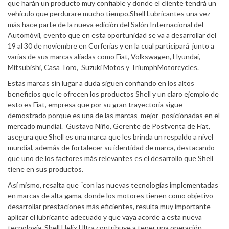
que harán un producto muy confiable y donde el cliente tendrá un
vehículo que perdurare mucho tiempo.Shell Lubricantes una vez
más hace parte de la nueva edición del Salón Internacional del
Automóvil, evento que en esta oportunidad se va a desarrollar del
19 al 30 de noviembre en Corferias y en la cual participará junto a
varias de sus marcas aliadas como Fiat, Volkswagen, Hyundai,
Mitsubishi, Casa Toro, Suzuki Motos y TriumphMotorcycles.
Estas marcas sin lugar a duda siguen confiando en los altos
beneficios que le ofrecen los productos Shell y un claro ejemplo de
esto es Fiat, empresa que por su gran trayectoria sigue
demostrado porque es una de las marcas mejor posicionadas en el
mercado mundial. Gustavo Niño, Gerente de Postventa de Fiat,
asegura que Shell es una marca que les brinda un respaldo a nivel
mundial, además de fortalecer su identidad de marca, destacando
que uno de los factores más relevantes es el desarrollo que Shell
tiene en sus productos.
Así mismo, resalta que “con las nuevas tecnologías implementadas
en marcas de alta gama, donde los motores tienen como objetivo
desarrollar prestaciones más eficientes, resulta muy importante
aplicar el lubricante adecuado y que vaya acorde a esta nueva
tecnología. Shell Helix Ultra contribuye a tener una operación