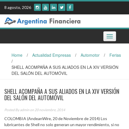
Skip
8 agosto, 2026
to
content
Toggle
navigation
Home
/
Actualidad Empresas
/
Automotor
/
Ferias
/
SHELL ACOMPAÑA A SUS ALIADOS EN LA XIV VERSIÓN
DEL SALÓN DEL AUTOMÓVIL
SHELL ACOMPAÑA A SUS ALIADOS EN LA XIV VERSIÓN
DEL SALÓN DEL AUTOMÓVIL
Posted By
admin
on 20 noviembre, 2014
COLOMBIA (AndeanWire, 20 de Noviembre de 2014) Los
lubricantes de Shell no solo generan un mayor rendimiento, si no