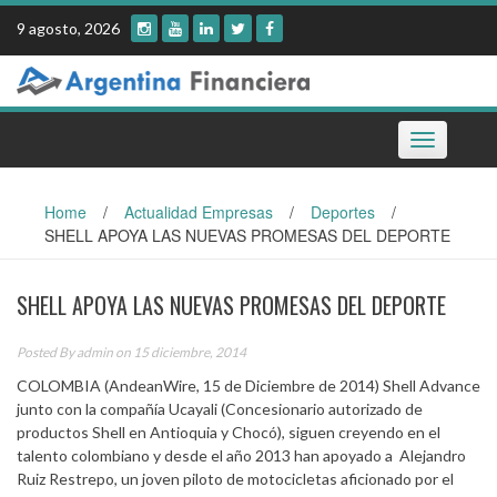
Skip
9 agosto, 2026
to
content
Toggle
navigation
Home
/
Actualidad Empresas
/
Deportes
/
SHELL APOYA LAS NUEVAS PROMESAS DEL DEPORTE
SHELL APOYA LAS NUEVAS PROMESAS DEL DEPORTE
Posted By
admin
on 15 diciembre, 2014
COLOMBIA (AndeanWire, 15 de Diciembre de 2014) Shell Advance
junto con la compañía Ucayali (Concesionario autorizado de
productos Shell en Antioquia y Chocó), siguen creyendo en el
talento colombiano y desde el año 2013 han apoyado a Alejandro
Ruiz Restrepo, un joven piloto de motocicletas aficionado por el