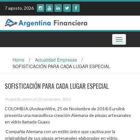
Skip
7 agosto, 2026
to
content
Toggle
navigation
Home
/
Actualidad Empresas
/
SOFISTICACIÓN PARA CADA LUGAR ESPECIAL
SOFISTICACIÓN PARA CADA LUGAR ESPECIAL
Posted By
admin
on 25 noviembre, 2014
COLOMBIA (AndeanWire, 25 de Noviembre de 2014) Eurolink
presenta una maravillosa creación Alemana de piezas artesanales
en vidrio llamada Guaxs
Compañía Alemana con un estilo único que cautiva por la
originalidad de sus piezas artesanales elaboradas en vidrio,