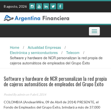
Skip
8 agosto, 2026
to
content
Toggle
navigation
Home
/
Actualidad Empresas
/
Electrónica y semiconductores
/
Telecom
/
Software y hardware de NCR personalizan la red propia de
cajeros automáticos de empleados del Grupo Éxito
Software y hardware de NCR personalizan la red propia
de cajeros automáticos de empleados del Grupo Éxito
Posted By
admin
on 9 abril, 2014
COLOMBIA (AndeanWire, 09 de Abril de 2014) PRESENTE, el
Fondo de Empleados del Grupo Éxito, brindará a más de 37.000