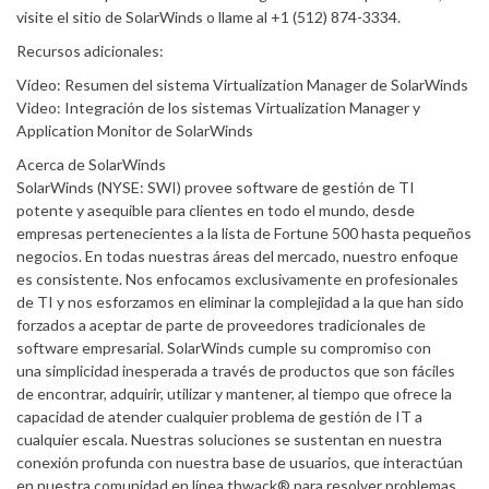
visite el sitio de SolarWinds o llame al +1 (512) 874-3334.
Recursos adicionales:
Vídeo: Resumen del sistema Virtualization Manager de SolarWinds
Video: Integración de los sistemas Virtualization Manager y
Application Monitor de SolarWinds
Acerca de SolarWinds
SolarWinds (NYSE: SWI) provee software de gestión de TI
potente y asequible para clientes en todo el mundo, desde
empresas pertenecientes a la lista de Fortune 500 hasta pequeños
negocios. En todas nuestras áreas del mercado, nuestro enfoque
es consistente. Nos enfocamos exclusivamente en profesionales
de TI y nos esforzamos en eliminar la complejidad a la que han sido
forzados a aceptar de parte de proveedores tradicionales de
software empresarial. SolarWinds cumple su compromiso con
una simplicidad inesperada a través de productos que son fáciles
de encontrar, adquirir, utilizar y mantener, al tiempo que ofrece la
capacidad de atender cualquier problema de gestión de IT a
cualquier escala. Nuestras soluciones se sustentan en nuestra
conexión profunda con nuestra base de usuarios, que interactúan
en nuestra comunidad en línea thwack® para resolver problemas,