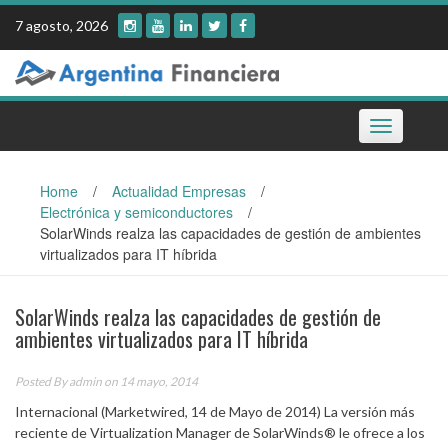
Skip
7 agosto, 2026
to
content
Toggle
navigation
Home
/
Actualidad Empresas
/
Electrónica y semiconductores
/
SolarWinds realza las capacidades de gestión de ambientes
virtualizados para IT híbrida
SolarWinds realza las capacidades de gestión de
ambientes virtualizados para IT híbrida
Posted By
admin
on 14 mayo, 2014
Internacional (Marketwired, 14 de Mayo de 2014) La versión más
reciente de Virtualization Manager de SolarWinds® le ofrece a los