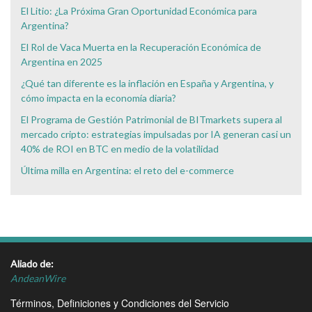
El Litio: ¿La Próxima Gran Oportunidad Económica para
Argentina?
El Rol de Vaca Muerta en la Recuperación Económica de
Argentina en 2025
¿Qué tan diferente es la inflación en España y Argentina, y
cómo impacta en la economía diaria?
El Programa de Gestión Patrimonial de BITmarkets supera al
mercado cripto: estrategias impulsadas por IA generan casi un
40% de ROI en BTC en medio de la volatilidad
Última milla en Argentina: el reto del e-commerce
Aliado de:
AndeanWire
Términos, Definiciones y Condiciones del Servicio