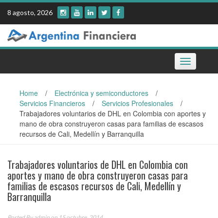
Skip
8 agosto, 2026
to
content
Toggle
navigation
Home
/
Electrónica y semiconductores
/
Servicios Financieros
/
Servicios Profesionales
/
Trabajadores voluntarios de DHL en Colombia con aportes y
mano de obra construyeron casas para familias de escasos
recursos de Cali, Medellín y Barranquilla
Trabajadores voluntarios de DHL en Colombia con
aportes y mano de obra construyeron casas para
familias de escasos recursos de Cali, Medellín y
Barranquilla
Posted By
admin
on 15 octubre, 2014