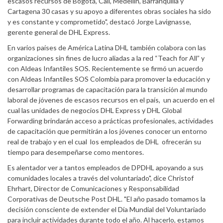
escasos recursos de Bogotá, Cali, Medellín, Barranquilla y
Cartagena 30 casas y su apoyo a diferentes obras sociales ha sido
y es constante y comprometido", destacó Jorge Lavignasse,
gerente general de DHL Express.
En varios países de América Latina DHL también colabora con las
organizaciones sin fines de lucro aliadas a la red “Teach for All” y
con Aldeas Infantiles SOS. Recientemente se firmó un acuerdo
con Aldeas Infantiles SOS Colombia para promover la educación y
desarrollar programas de capacitación para la transición al mundo
laboral de jóvenes de escasos recursos en el país, un acuerdo en el
cual las unidades de negocios DHL Express y DHL Global
Forwarding brindarán acceso a prácticas profesionales, actividades
de capacitación que permitirán a los jóvenes conocer un entorno
real de trabajo y en el cual los empleados de DHL ofrecerán su
tiempo para desempeñarse como mentores.
Es alentador ver a tantos empleados de DPDHL apoyando a sus
comunidades locales a través del voluntariado", dice Christof
Ehrhart, Director de Comunicaciones y Responsabilidad
Corporativas de Deutsche Post DHL. "El año pasado tomamos la
decisión consciente de extender el Día Mundial del Voluntariado
para incluir actividades durante todo el año. Al hacerlo, estamos