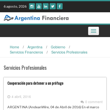
Skip
6 agosto, 2026
to
content
Toggle
navigation
Home
/
Argentina
/
Gobierno
/
Servicios Financieros
/
Servicios Profesionales
Servicios Profesionales
Cooperación para detener a un prófugo
4 abril, 2016
0 comment
ARGENTINA (AndeanWire, 04 de Abril de 2016) En el marco