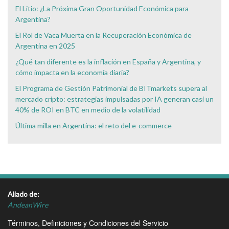
El Litio: ¿La Próxima Gran Oportunidad Económica para
Argentina?
El Rol de Vaca Muerta en la Recuperación Económica de
Argentina en 2025
¿Qué tan diferente es la inflación en España y Argentina, y
cómo impacta en la economía diaria?
El Programa de Gestión Patrimonial de BITmarkets supera al
mercado cripto: estrategias impulsadas por IA generan casi un
40% de ROI en BTC en medio de la volatilidad
Última milla en Argentina: el reto del e-commerce
Aliado de:
AndeanWire
Términos, Definiciones y Condiciones del Servicio