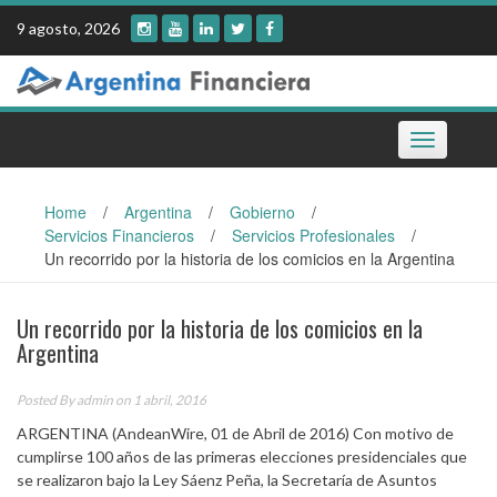
Skip
9 agosto, 2026
to
content
Toggle
navigation
Home
/
Argentina
/
Gobierno
/
Servicios Financieros
/
Servicios Profesionales
/
Un recorrido por la historia de los comicios en la Argentina
Un recorrido por la historia de los comicios en la
Argentina
Posted By
admin
on 1 abril, 2016
ARGENTINA (AndeanWire, 01 de Abril de 2016) Con motivo de
cumplirse 100 años de las primeras elecciones presidenciales que
se realizaron bajo la Ley Sáenz Peña, la Secretaría de Asuntos