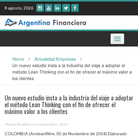
Skip
8 agosto, 2026
to
content
Toggle
navigation
Home
/
Actualidad Empresas
/
Un nuevo estudio insta a la industria del viaje a adoptar el
método Lean Thinking con el fin de ofrecer el máximo valor a
los clientes
Un nuevo estudio insta a la industria del viaje a adoptar
el método Lean Thinking con el fin de ofrecer el
máximo valor a los clientes
Posted By
admin
on 6 noviembre, 2014
COLOMBIA (AndeanWire, 05 de Noviembre de 2014) Elaborado