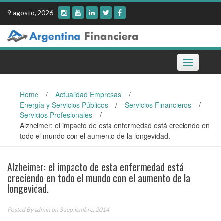
Skip
9 agosto, 2026
to
content
Toggle
navigation
Home
/
Actualidad Empresas
/
Energía y Servicios Públicos
/
Servicios Financieros
/
Servicios Profesionales
/
Alzheimer: el impacto de esta enfermedad está creciendo en
todo el mundo con el aumento de la longevidad.
Alzheimer: el impacto de esta enfermedad está
creciendo en todo el mundo con el aumento de la
longevidad.
Posted By
admin
on 3 septiembre, 2014