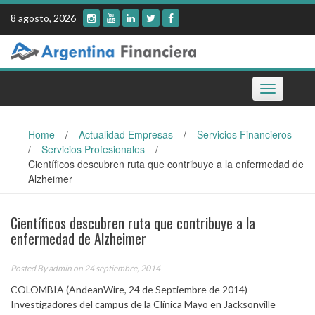
Skip
8 agosto, 2026
to
content
Toggle
navigation
Home
/
Actualidad Empresas
/
Servicios Financieros
/
Servicios Profesionales
/
Científicos descubren ruta que contribuye a la enfermedad de
Alzheimer
Científicos descubren ruta que contribuye a la
enfermedad de Alzheimer
Posted By
admin
on 24 septiembre, 2014
COLOMBIA (AndeanWire, 24 de Septiembre de 2014)
Investigadores del campus de la Clínica Mayo en Jacksonville