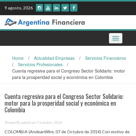
Skip
9 agosto, 2026
to
content
Toggle
navigation
Home
/
Actualidad Empresas
/
Servicios Financieros
/
Servicios Profesionales
/
Cuenta regresiva para el Congreso Sector Solidario: motor
para la prosperidad social y económica en Colombia
Cuenta regresiva para el Congreso Sector Solidario:
motor para la prosperidad social y económica en
Colombia
Posted By
admin
on 7 octubre, 2014
COLOMBIA (AndeanWire, 07 de Octubre de 2014) Con motivo de