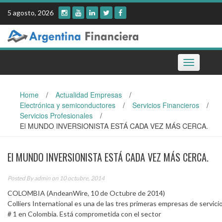
Skip
5 agosto, 2026
to
content
Toggle
navigation
Home
/
Actualidad Empresas
/
Electrónica y semiconductores
/
Servicios Financieros
/
Servicios Profesionales
/
El MUNDO INVERSIONISTA ESTÁ CADA VEZ MÁS CERCA.
El MUNDO INVERSIONISTA ESTÁ CADA VEZ MÁS CERCA.
Posted By
admin
on 10 octubre, 2014
COLOMBIA (AndeanWire, 10 de Octubre de 2014)
Colliers International es una de las tres primeras empresas de servici
# 1 en Colombia. Está comprometida con el sector