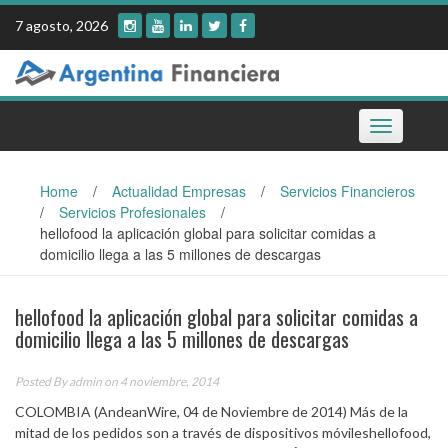
Skip
7 agosto, 2026
to
content
Toggle
navigation
Home
/
Actualidad Empresas
/
Servicios Financieros
/
Servicios Profesionales
/
hellofood la aplicación global para solicitar comidas a
domicilio llega a las 5 millones de descargas
hellofood la aplicación global para solicitar comidas a
domicilio llega a las 5 millones de descargas
Posted By
admin
on 4 noviembre, 2014
COLOMBIA (AndeanWire, 04 de Noviembre de 2014) Más de la
mitad de los pedidos son a través de dispositivos móvileshellofood,