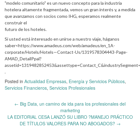
"modelo comunitario" es un nuevo concepto para la industria
hotelera altamente fragmentada, vemos un gran interés y, a medida
que avanzamos con socios como IHG, esperamos realmente
construir el
futuro de los hoteles.
Si usted está interesado en unirse a nuestro viaje, háganos
saber<https://www.amadeus.com/web/amadeus/en_1A-
corporate/Hotels/Hotels—Contact-Us/1319578304443-Page-
AMAD_DetailPpal?
assetid=1319482852453&assettype=Contact_C&industrySegmen
.
Posted in
Actualidad Empresas
,
Energía y Servicios Públicos
,
Servicios Financieros
,
Servicios Profesionales
Post
←
Big Data, un camino de ida para los profesionales del
navigation
marketing
LA EDITORIAL CESA LANZÓ SU LIBRO ?MANEJO PRÁCTICO
DE TÍTULOS VALORES PARA NO ABOGADOS?
→