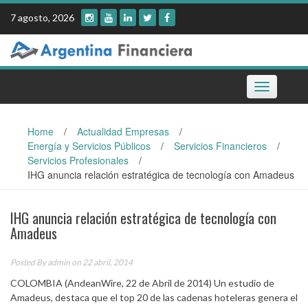
Skip
7 agosto, 2026
to
content
Toggle
navigation
Home
/
Actualidad Empresas
/
Energía y Servicios Públicos
/
Servicios Financieros
/
Servicios Profesionales
/
IHG anuncia relación estratégica de tecnología con Amadeus
IHG anuncia relación estratégica de tecnología con
Amadeus
Posted By
admin
on 22 abril, 2014
COLOMBIA (AndeanWire, 22 de Abril de 2014) Un estudio de
Amadeus, destaca que el top 20 de las cadenas hoteleras genera el