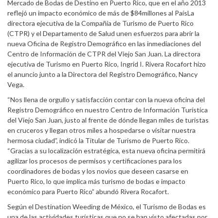
Mercado de Bodas de Destino en Puerto Rico, que en el año 2013
reflejó un impacto económico de más de $84millones al PaísLa
directora ejecutiva de la Compañía de Turismo de Puerto Rico
(CTPR) y el Departamento de Salud unen esfuerzos para abrir la
nueva Oficina de Registro Demográfico en las inmediaciones del
Centro de Información de CTPR del Viejo San Juan. La directora
ejecutiva de Turismo en Puerto Rico, Ingrid I. Rivera Rocafort hizo
el anuncio junto a la Directora del Registro Demográfico, Nancy
Vega.
“Nos llena de orgullo y satisfacción contar con la nueva oficina del
Registro Demográfico en nuestro Centro de Información Turística
del Viejo San Juan, justo al frente de dónde llegan miles de turistas
en cruceros y llegan otros miles a hospedarse o visitar nuestra
hermosa ciudad”, indicó la Titular de Turismo de Puerto Rico.
“Gracias a su localización estratégica, esta nueva oficina permitirá
agilizar los procesos de permisos y certificaciones para los
coordinadores de bodas y los novios que deseen casarse en
Puerto Rico, lo que implica más turismo de bodas e impacto
económico para Puerto Rico” abundó Rivera Rocafort.
Según el Destination Weeding de México, el Turismo de Bodas es
una de las actividades turísticas que no se han visto afectadas por