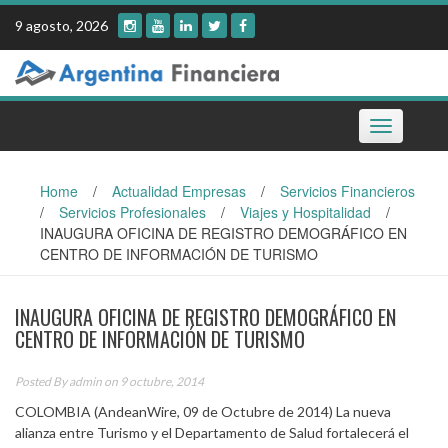
Skip
9 agosto, 2026
to
content
Toggle
navigation
Home
/
Actualidad Empresas
/
Servicios Financieros
/
Servicios Profesionales
/
Viajes y Hospitalidad
/
INAUGURA OFICINA DE REGISTRO DEMOGRÁFICO EN
CENTRO DE INFORMACIÓN DE TURISMO
INAUGURA OFICINA DE REGISTRO DEMOGRÁFICO EN
CENTRO DE INFORMACIÓN DE TURISMO
Posted By
admin
on 9 octubre, 2014
COLOMBIA (AndeanWire, 09 de Octubre de 2014) La nueva
alianza entre Turismo y el Departamento de Salud fortalecerá el