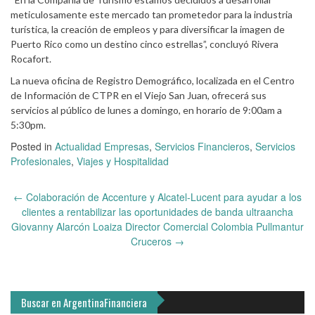
meticulosamente este mercado tan prometedor para la industria
turística, la creación de empleos y para diversificar la imagen de
Puerto Rico como un destino cinco estrellas”, concluyó Rivera
Rocafort.
La nueva oficina de Registro Demográfico, localizada en el Centro
de Información de CTPR en el Viejo San Juan, ofrecerá sus
servicios al público de lunes a domingo, en horario de 9:00am a
5:30pm.
Posted in
Actualidad Empresas
,
Servicios Financieros
,
Servicios
Profesionales
,
Viajes y Hospitalidad
Post
←
Colaboración de Accenture y Alcatel-Lucent para ayudar a los
navigation
clientes a rentabilizar las oportunidades de banda ultraancha
Giovanny Alarcón Loaiza Director Comercial Colombia Pullmantur
Cruceros
→
Buscar en ArgentinaFinanciera