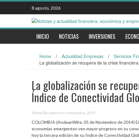
Skip
8 agosto, 2026
to
content
INICIO
NOTICIAS
INVERSIONES
ECON
Home
/
Actualidad Empresas
/
Servicios Fi
La globalización se recupera de la crisis financier
La globalización se recuper
Índice de Conectividad Gl
Posted By
admin
on 5 noviembre, 2014
COLOMBIA (AndeanWire, 05 de Noviembre de 2014) El ce
economías emergentes ven mayor progreso en su conecti
hoy la tercera edición de su Índice de Conectividad Globa