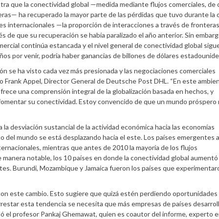
tra que la conectividad global —medida mediante flujos comerciales, de c
ras— ha recuperado la mayor parte de las pérdidas que tuvo durante la c
ones internacionales —la proporción de interacciones a través de frontera
s de que su recuperación se había paralizado el año anterior. Sin embar
omercial continúa estancada y el nivel general de conectividad global sigu
 años por venir, podría haber ganancias de billones de dólares estadounid
ción se ha visto cada vez más presionada y las negociaciones comerciales
dijo Frank Appel, Director General de Deutsche Post DHL. “En este ambie
ofrece una comprensión integral de la globalización basada en hechos, y
a fomentar su conectividad. Estoy convencido de que un mundo próspero
la desviación sustancial de la actividad económica hacia las economías
o del mundo se está desplazando hacia el este. Los países emergentes 
ternacionales, mientras que antes de 2010 la mayoría de los flujos
 manera notable, los 10 países en donde la conectividad global aumentó
es. Burundi, Mozambique y Jamaica fueron los países que experimentaro
con este cambio. Esto sugiere que quizá estén perdiendo oportunidades
restar esta tendencia se necesita que más empresas de países desarrol
tó el profesor Pankaj Ghemawat, quien es coautor del informe, experto 