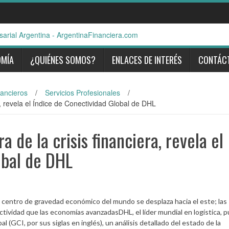
OMÍA
¿QUIÉNES SOMOS?
ENLACES DE INTERÉS
CONTÁC
nancieros
/
Servicios Profesionales
/
a, revela el Índice de Conectividad Global de DHL
a de la crisis financiera, revela el
obal de DHL
ntro de gravedad económico del mundo se desplaza hacia el este; las
vidad que las economías avanzadasDHL, el líder mundial en logística, p
l (GCI, por sus siglas en inglés), un análisis detallado del estado de la