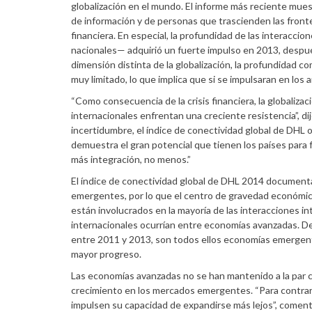
globalización en el mundo. El informe más reciente mues
de información y de personas que trascienden las fronte
financiera. En especial, la profundidad de las interacci
nacionales— adquirió un fuerte impulso en 2013, despué
dimensión distinta de la globalización, la profundidad c
muy limitado, lo que implica que si se impulsaran en los
“Como consecuencia de la crisis financiera, la globaliza
internacionales enfrentan una creciente resistencia”, 
incertidumbre, el índice de conectividad global de DHL 
demuestra el gran potencial que tienen los países par
más integración, no menos.”
El índice de conectividad global de DHL 2014 documenta 
emergentes, por lo que el centro de gravedad económic
están involucrados en la mayoría de las interacciones in
internacionales ocurrían entre economías avanzadas. De
entre 2011 y 2013, son todos ellos economías emergent
mayor progreso.
Las economías avanzadas no se han mantenido a la par 
crecimiento en los mercados emergentes. “Para contrar
impulsen su capacidad de expandirse más lejos”, comen