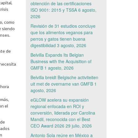
apital,
obtención de las certificaciones
risis
ISO 9001: 2015 y TSSA
6 agosto,
s
2026
go, como
Revisión de 31 estudios concluye
e siendo
que los alimentos veganos para
enses.
perros y gatos tienen buena
digestibilidad
3 agosto, 2026
nte de
Belvilla Expands Its Belgian
Business with the Acquisition of
 necesita
GMFB
1 agosto, 2026
Belvilla breidt Belgische activiteiten
uit met de overname van GMFB
1
ahora
agosto, 2026
 más,
eGLOW acelera su expansión
n el
regional enfocada en ROI y
conversión, liderada por Carolina
Mandil, reconocida con el Best
 de
CEO Award 2026
29 julio, 2026
lados
en
Antonio Sola reúne en México a