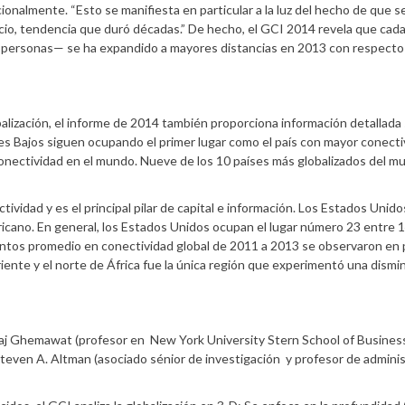
ionalmente. “Esto se manifiesta en particular a la luz del hecho de que s
ercio, tendencia que duró décadas.” De hecho, el GCI 2014 revela que cada
de personas— se ha expandido a mayores distancias en 2013 con respecto
balización, el informe de 2014 también proporciona información detallada 
ses Bajos siguen ocupando el primer lugar como el país con mayor conecti
onectividad en el mundo. Nueve de los 10 países más globalizados del m
vidad y es el principal pilar de capital e información. Los Estados Unido
icano. En general, los Estados Unidos ocupan el lugar número 23 entre 
entos promedio en conectividad global de 2011 a 2013 se observaron en 
iente y el norte de África fue la única región que experimentó una dismi
aj Ghemawat (profesor en New York University Stern School of Business
teven A. Altman (asociado sénior de investigación y profesor de admini