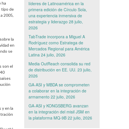
e ha
líderes de Latinoamérica en la
 tipo de
primera edición de Círculo Sola,
 a 2005,
una experiencia inmersiva de
estrategia y liderazgo
28 julio,
2026
TabTrade incorpora a Miguel A
sobre la
Rodríguez como Estratega de
vidad en
Mercados Regional para América
undo se
Latina
24 julio, 2026
Media OutReach consolida su red
s son el
de distribución en EE. UU.
23 julio,
140
2026
países
nución
GA-ASI y MBDA se comprometen
a colaborar en la integración de
armamento
22 julio, 2026
GA-ASI y KONGSBERG avanzan
 y en la
en la integración del misil JSM en
stración
la plataforma MQ-9B
22 julio, 2026