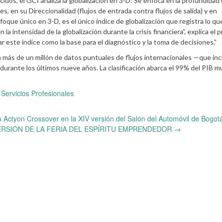
cidos, el GCI analiza la globalización en 3-D: Se enfoca en la profundidad
es, en su Direccionalidad (flujos de entrada contra flujos de salida) y en
foque único en 3-D, es el único índice de globalización que registra lo qu
 intensidad de la globalización durante la crisis financiera”, explica el 
este índice como la base para el diagnóstico y la toma de decisiones.”
n más de un millón de datos puntuales de flujos internacionales —que in
urante los últimos nueve años. La clasificación abarca el 99% del PIB mu
,
Servicios Profesionales
Actyon Crossover en la XIV versión del Salón del Automóvil de Bogot
VERSIÓN DE LA FERIA DEL ESPÍRITU EMPRENDEDOR
→