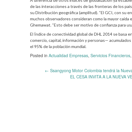
A diferencia de otros índices de globalización ya estable
de las interacciones a través de las fronteras de los país
su Distribución geográfica (amplitud). “El GCI, con su en
muchos observadores consideran como la mayor caída en la
Ghemawat. “Esto debe ser motivo de confianza para usar 
El Índice de conectividad global de DHL 2014 se basa e
comercio, capital, información y personas— acumulados d
el 95% de la población mundial.
Posted in
Actualidad Empresas
,
Servicios Financieros
Post
←
Ssangyong Motor Colombia tendrá la Nueva 
EL CESA INVITA A LA NUEVA 
navigation