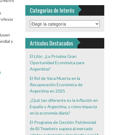
 (Depth)
Categorías de Interés
e
profesor
Categorías
de
cluyen
Interés
ndial y
Artículos Destacados
El Litio: ¿La Próxima Gran
Oportunidad Económica para
Argentina?
á
El Rol de Vaca Muerta en la
Recuperación Económica de
Argentina en 2025
¿Qué tan diferente es la inflación en
España y Argentina, y cómo impacta
en la economía diaria?
El Programa de Gestión Patrimonial
de BITmarkets supera al mercado
cripto: estrategias impulsadas por IA