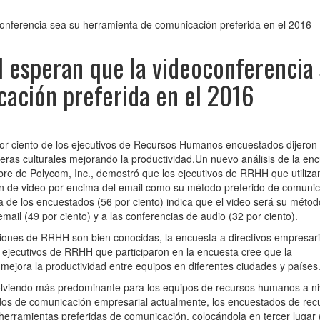
onferencia sea su herramienta de comunicación preferida en el 2016
 esperan que la videoconferencia
ación preferida en el 2016
r ciento de los ejecutivos de Recursos Humanos encuestados dijeron 
rreras culturales mejorando la productividad.Un nuevo análisis de la en
re de Polycom, Inc., demostró que los ejecutivos de RRHH que utilizan
ión de video por encima del email como su método preferido de comuni
 de los encuestados (56 por ciento) indica que el video será su métod
ail (49 por ciento) y a las conferencias de audio (32 por ciento).
iones de RRHH son bien conocidas, la encuesta a directivos empresari
s ejecutivos de RRHH que participaron en la encuesta cree que la
y mejora la productividad entre equipos en diferentes ciudades y países
olviendo más predominante para los equipos de recursos humanos a ni
ridos de comunicación empresarial actualmente, los encuestados de rec
herramientas preferidas de comunicación, colocándola en tercer lugar 