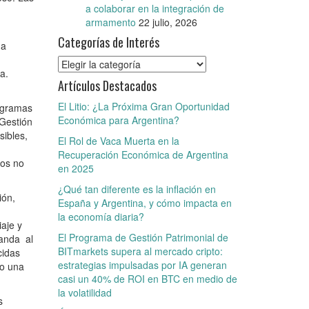
a colaborar en la integración de
armamento
22 julio, 2026
Categorías de Interés
ha
Categorías
a.
de
Artículos Destacados
Interés
El Litio: ¿La Próxima Gran Oportunidad
rogramas
Económica para Argentina?
 Gestión
sibles,
El Rol de Vaca Muerta en la
Recuperación Económica de Argentina
tos no
en 2025
¿Qué tan diferente es la inflación en
ión,
España y Argentina, y cómo impacta en
la economía diaria?
aje y
El Programa de Gestión Patrimonial de
manda al
BITmarkets supera al mercado cripto:
cidas
estrategias impulsadas por IA generan
do una
casi un 40% de ROI en BTC en medio de
la volatilidad
s