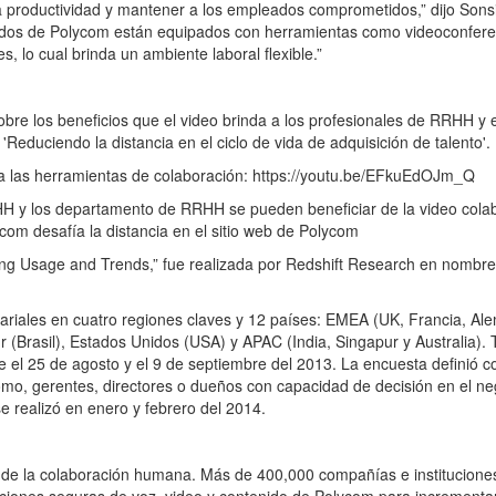
a productividad y mantener a los empleados comprometidos,” dijo Sons
eados de Polycom están equipados con herramientas como videoconfere
s, lo cual brinda un ambiente laboral flexible.”
bre los beneficios que el video brinda a los profesionales de RRHH y 
educiendo la distancia en el ciclo de vida de adquisición de talento'.
a las herramientas de colaboración: https://youtu.be/EFkuEdOJm_Q
H y los departamento de RRHH se pueden beneficiar de la video cola
com desafía la distancia en el sitio web de Polycom
ing Usage and Trends,” fue realizada por Redshift Research en nombre
ariales en cuatro regiones claves y 12 países: EMEA (UK, Francia, Al
ur (Brasil), Estados Unidos (USA) y APAC (India, Singapur y Australia).
re el 25 de agosto y el 9 de septiembre del 2013. La encuesta definió 
omo, gerentes, directores o dueños con capacidad de decisión en el ne
e realizó en enero y febrero del 2014.
r de la colaboración humana. Más de 400,000 compañías e institucione