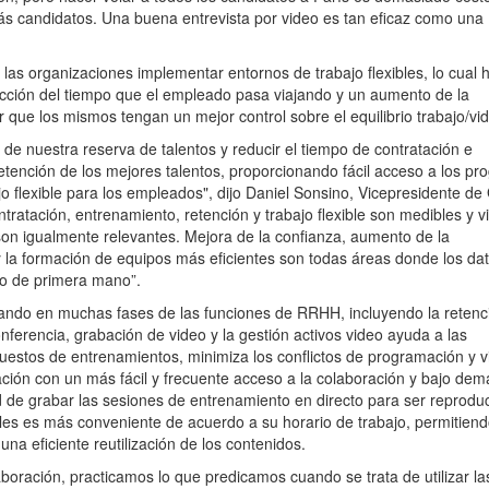
ás candidatos. Una buena entrevista por video es tan eficaz como una
 las organizaciones implementar entornos de trabajo flexibles, lo cual 
cción del tiempo que el empleado pasa viajando y un aumento de la
ir que los mismos tengan un mejor control sobre el equilibrio trabajo/vid
 de nuestra reserva de talentos y reducir el tiempo de contratación e
etención de los mejores talentos, proporcionando fácil acceso a los p
jo flexible para los empleados", dijo Daniel Sonsino, Vicepresidente de
ratación, entrenamiento, retención y trabajo flexible son medibles y vi
 son igualmente relevantes. Mejora de la confianza, aumento de la
 y la formación de equipos más eficientes son todas áreas donde los da
do de primera mano”.
tando en muchas fases de las funciones de RRHH, incluyendo la retenc
ferencia, grabación de video y la gestión activos video ayuda a las
uestos de entrenamientos, minimiza los conflictos de programación y vi
lación con un más fácil y frecuente acceso a la colaboración y bajo de
d de grabar las sesiones de entrenamiento en directo para ser reprodu
les es más conveniente de acuerdo a su horario de trabajo, permitien
na eficiente reutilización de los contenidos.
oración, practicamos lo que predicamos cuando se trata de utilizar la