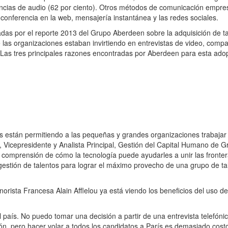
rencias de audio (62 por ciento). Otros métodos de comunicación empres
a conferencia en la web, mensajería instantánea y las redes sociales.
das por el reporte 2013 del Grupo Aberdeen sobre la adquisición de ta
de las organizaciones estaban invirtiendo en entrevistas de video, comp
. Las tres principales razones encontradas por Aberdeen para esta ado
s están permitiendo a las pequeñas y grandes organizaciones trabajar 
, Vicepresidente y Analista Principal, Gestión del Capital Humano de 
comprensión de cómo la tecnología puede ayudarles a unir las fronte
gestión de talentos para lograr el máximo provecho de una grupo de ta
sta Francesa Alain Afflelou ya está viendo los beneficios del uso de
l país. No puedo tomar una decisión a partir de una entrevista telefóni
ón, pero hacer volar a todos los candidatos a París es demasiado cos