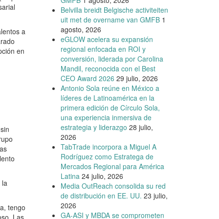
GMFB
1 agosto, 2026
arial
Belvilla breidt Belgische activiteiten
uit met de overname van GMFB
1
agosto, 2026
lentos a
eGLOW acelera su expansión
arado
regional enfocada en ROI y
pción en
conversión, liderada por Carolina
Mandil, reconocida con el Best
CEO Award 2026
29 julio, 2026
Antonio Sola reúne en México a
líderes de Latinoamérica en la
primera edición de Círculo Sola,
una experiencia inmersiva de
estrategia y liderazgo
28 julio,
sin
2026
Grupo
TabTrade incorpora a Miguel A
ras
Rodríguez como Estratega de
lento
Mercados Regional para América
Latina
24 julio, 2026
 la
Media OutReach consolida su red
de distribución en EE. UU.
23 julio,
2026
ca, tengo
GA-ASI y MBDA se comprometen
toso. Las