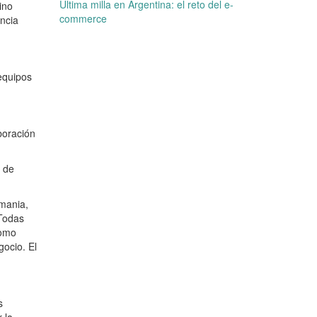
Última milla en Argentina: el reto del e-
ino
commerce
ncia
equipos
boración
 de
emania,
 Todas
como
gocio. El
s