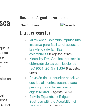
Buscar en ArgentinaFinanciera
 sea
Entradas recientes
Mi Vivienda Colombia impulsa una
iniciativa para facilitar el acceso a
que la
la vivienda de familias
cuesta
colombianas
8 agosto, 2026
 el
Kleen-Hy-Dro-Gen Inc. anuncia la
cación
obtención de las certificaciones
o
ISO 9001: 2015 y TSSA
6 agosto,
2026
Revisión de 31 estudios concluye
ales en
que los alimentos veganos para
perros y gatos tienen buena
.
digestibilidad
3 agosto, 2026
vel
Belvilla Expands Its Belgian
ursos
Business with the Acquisition of
(46 por