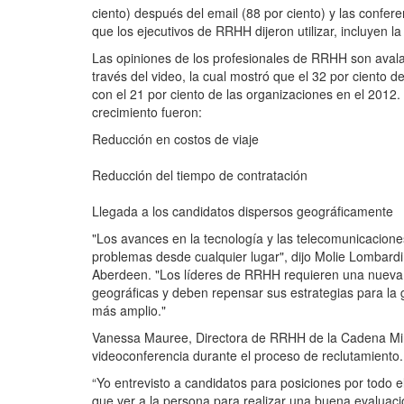
ciento) después del email (88 por ciento) y las confe
que los ejecutivos de RRHH dijeron utilizar, incluyen l
Las opiniones de los profesionales de RRHH son avala
través del video, la cual mostró que el 32 por ciento 
con el 21 por ciento de las organizaciones en el 2012
crecimiento fueron:
Reducción en costos de viaje
Reducción del tiempo de contratación
Llegada a los candidatos dispersos geográficamente
"Los avances en la tecnología y las telecomunicacione
problemas desde cualquier lugar", dijo Molie Lombardi
Aberdeen. "Los líderes de RRHH requieren una nueva 
geográficas y deben repensar sus estrategias para la 
más amplio."
Vanessa Mauree, Directora de RRHH de la Cadena Minori
videoconferencia durante el proceso de reclutamiento.
“Yo entrevisto a candidatos para posiciones por todo e
que ver a la persona para realizar una buena evaluaci