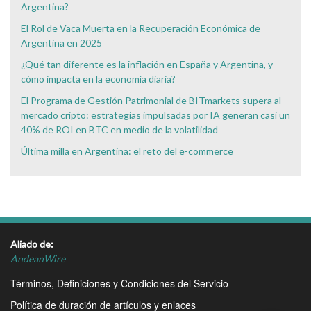
Argentina?
El Rol de Vaca Muerta en la Recuperación Económica de
Argentina en 2025
¿Qué tan diferente es la inflación en España y Argentina, y
cómo impacta en la economía diaria?
El Programa de Gestión Patrimonial de BITmarkets supera al
mercado cripto: estrategias impulsadas por IA generan casi un
40% de ROI en BTC en medio de la volatilidad
Última milla en Argentina: el reto del e-commerce
Aliado de:
AndeanWire
Términos, Definiciones y Condiciones del Servicio
Política de duración de artículos y enlaces