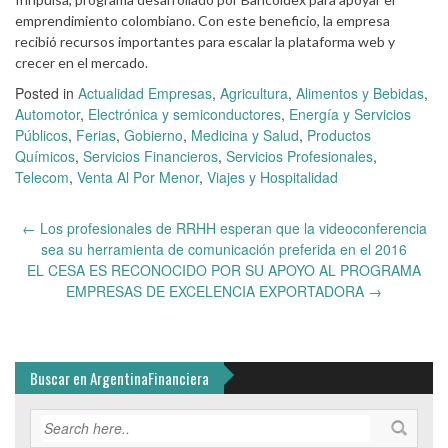
emprendimiento colombiano. Con este beneficio, la empresa
recibió recursos importantes para escalar la plataforma web y
crecer en el mercado.
Posted in
Actualidad Empresas
,
Agricultura
,
Alimentos y Bebidas
,
Automotor
,
Electrónica y semiconductores
,
Energía y Servicios
Públicos
,
Ferias
,
Gobierno
,
Medicina y Salud
,
Productos
Químicos
,
Servicios Financieros
,
Servicios Profesionales
,
Telecom
,
Venta Al Por Menor
,
Viajes y Hospitalidad
Post
←
Los profesionales de RRHH esperan que la videoconferencia
navigation
sea su herramienta de comunicación preferida en el 2016
EL CESA ES RECONOCIDO POR SU APOYO AL PROGRAMA
EMPRESAS DE EXCELENCIA EXPORTADORA
→
Buscar en ArgentinaFinanciera