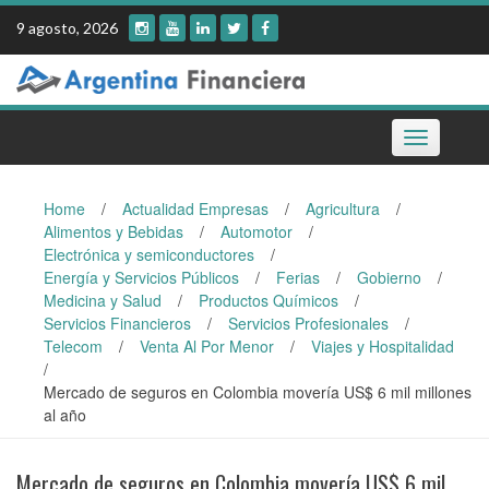
Skip
9 agosto, 2026
to
content
Toggle
navigation
Home
/
Actualidad Empresas
/
Agricultura
/
Alimentos y Bebidas
/
Automotor
/
Electrónica y semiconductores
/
Energía y Servicios Públicos
/
Ferias
/
Gobierno
/
Medicina y Salud
/
Productos Químicos
/
Servicios Financieros
/
Servicios Profesionales
/
Telecom
/
Venta Al Por Menor
/
Viajes y Hospitalidad
/
Mercado de seguros en Colombia movería US$ 6 mil millones
al año
Mercado de seguros en Colombia movería US$ 6 mil