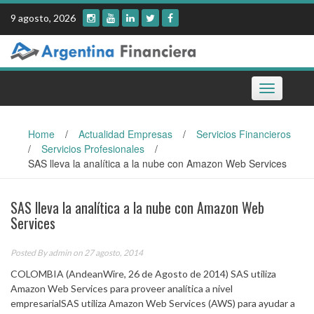
Skip
9 agosto, 2026
to
content
Toggle
navigation
Home
/
Actualidad Empresas
/
Servicios Financieros
/
Servicios Profesionales
/
SAS lleva la analítica a la nube con Amazon Web Services
SAS lleva la analítica a la nube con Amazon Web
Services
Posted By
admin
on 27 agosto, 2014
COLOMBIA (AndeanWire, 26 de Agosto de 2014) SAS utiliza
Amazon Web Services para proveer analítica a nivel
empresarialSAS utiliza Amazon Web Services (AWS) para ayudar a