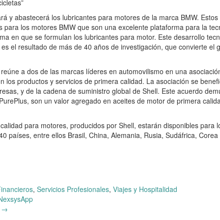
icletas”
cará y abastecerá los lubricantes para motores de la marca BMW. Estos
es para los motores BMW que son una excelente plataforma para la tec
ma en que se formulan los lubricantes para motor. Este desarrollo tecn
 es el resultado de más de 40 años de investigación, que convierte el 
reúne a dos de las marcas líderes en automovilismo en una asociación
os productos y servicios de primera calidad. La asociación se benefi
sas, y de la cadena de suministro global de Shell. Este acuerdo dem
l PurePlus, son un valor agregado en aceites de motor de primera calid
alidad para motores, producidos por Shell, estarán disponibles para l
40 países, entre ellos Brasil, China, Alemania, Rusia, Sudáfrica, Corea 
Financieros
,
Servicios Profesionales
,
Viajes y Hospitalidad
 NexsysApp
5
→