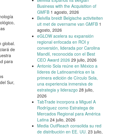
Belvilla Expands Its Belgian
Business with the Acquisition of
GMFB
1 agosto, 2026
nología
Belvilla breidt Belgische activiteiten
ológico,
uit met de overname van GMFB
1
gas
agosto, 2026
eGLOW acelera su expansión
regional enfocada en ROI y
 global.
conversión, liderada por Carolina
ciará de
Mandil, reconocida con el Best
uestra
CEO Award 2026
29 julio, 2026
ad para
Antonio Sola reúne en México a
líderes de Latinoamérica en la
os
primera edición de Círculo Sola,
del Sur,
una experiencia inmersiva de
estrategia y liderazgo
28 julio,
2026
TabTrade incorpora a Miguel A
Rodríguez como Estratega de
Mercados Regional para América
Latina
24 julio, 2026
Media OutReach consolida su red
de distribución en EE. UU.
23 julio,