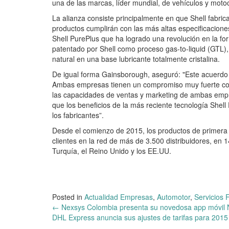
una de las marcas, líder mundial, de vehículos y motoc
La alianza consiste principalmente en que Shell fabri
productos cumplirán con las más altas especificacion
Shell PurePlus que ha logrado una revolución en la for
patentado por Shell como proceso gas-to-liquid (GTL),
natural en una base lubricante totalmente cristalina.
De igual forma Gainsborough, aseguró: "Este acuerdo 
Ambas empresas tienen un compromiso muy fuerte con l
las capacidades de ventas y marketing de ambas empre
que los beneficios de la más reciente tecnología Shel
los fabricantes”.
Desde el comienzo de 2015, los productos de primera c
clientes en la red de más de 3.500 distribuidores, en 1
Turquía, el Reino Unido y los EE.UU.
Posted in
Actualidad Empresas
,
Automotor
,
Servicios 
Post
←
Nexsys Colombia presenta su novedosa app móvil
DHL Express anuncia sus ajustes de tarifas para 201