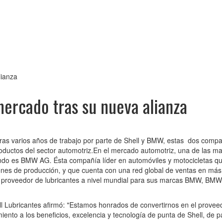
lianza
ercado tras su nueva alianza
s varios años de trabajo por parte de Shell y BMW, estas dos compa
productos del sector automotriz.En el mercado automotriz, una de las m
undo es BMW AG. Ésta compañía líder en automóviles y motocicletas q
ones de producción, y que cuenta con una red global de ventas en má
o proveedor de lubricantes a nivel mundial para sus marcas BMW, BMW 
l Lubricantes afirmó: "Estamos honrados de convertirnos en el provee
nto a los beneficios, excelencia y tecnología de punta de Shell, de p