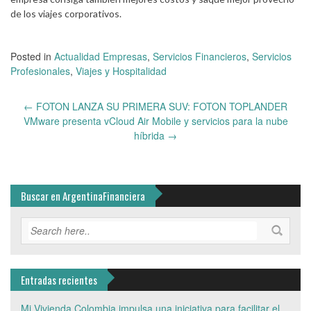
de los viajes corporativos.
Posted in
Actualidad Empresas
,
Servicios Financieros
,
Servicios
Profesionales
,
Viajes y Hospitalidad
Post
←
FOTON LANZA SU PRIMERA SUV: FOTON TOPLANDER
navigation
VMware presenta vCloud Air Mobile y servicios para la nube
híbrida
→
Buscar en ArgentinaFinanciera
Entradas recientes
Mi Vivienda Colombia impulsa una iniciativa para facilitar el