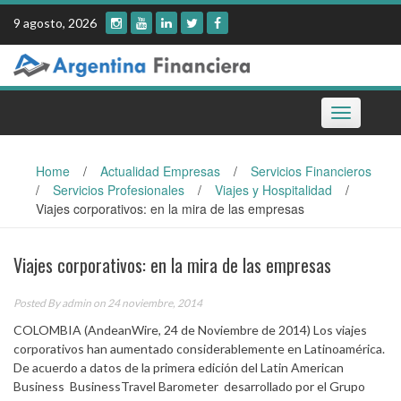
Skip
9 agosto, 2026
to
content
Toggle
navigation
Home
/
Actualidad Empresas
/
Servicios Financieros
/
Servicios Profesionales
/
Viajes y Hospitalidad
/
Viajes corporativos: en la mira de las empresas
Viajes corporativos: en la mira de las empresas
Posted By
admin
on 24 noviembre, 2014
COLOMBIA (AndeanWire, 24 de Noviembre de 2014) Los viajes
corporativos han aumentado considerablemente en Latinoamérica.
De acuerdo a datos de la primera edición del Latin American
Business BusinessTravel Barometer desarrollado por el Grupo