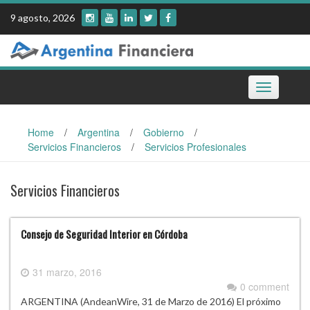
Skip
9 agosto, 2026
to
content
Toggle
navigation
Home
/
Argentina
/
Gobierno
/
Servicios Financieros
/
Servicios Profesionales
Servicios Financieros
Consejo de Seguridad Interior en Córdoba
31 marzo, 2016
0 comment
ARGENTINA (AndeanWire, 31 de Marzo de 2016) El próximo