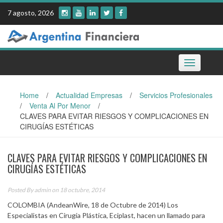
Skip
7 agosto, 2026
to
content
Toggle
navigation
Home
/
Actualidad Empresas
/
Servicios Profesionales
/
Venta Al Por Menor
/
CLAVES PARA EVITAR RIESGOS Y COMPLICACIONES EN
CIRUGÍAS ESTÉTICAS
CLAVES PARA EVITAR RIESGOS Y COMPLICACIONES EN
CIRUGÍAS ESTÉTICAS
Posted By
admin
on 18 octubre, 2014
COLOMBIA (AndeanWire, 18 de Octubre de 2014) Los
Especialistas en Cirugía Plástica, Eciplast, hacen un llamado para