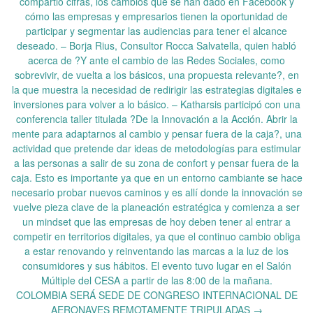
compartió cifras, los cambios que se han dado en Facebook y
cómo las empresas y empresarios tienen la oportunidad de
participar y segmentar las audiencias para tener el alcance
deseado. – Borja Rius, Consultor Rocca Salvatella, quien habló
acerca de ?Y ante el cambio de las Redes Sociales, como
sobrevivir, de vuelta a los básicos, una propuesta relevante?, en
la que muestra la necesidad de redirigir las estrategias digitales e
inversiones para volver a lo básico. – Katharsis participó con una
conferencia taller titulada ?De la Innovación a la Acción. Abrir la
mente para adaptarnos al cambio y pensar fuera de la caja?, una
actividad que pretende dar ideas de metodologías para estimular
a las personas a salir de su zona de confort y pensar fuera de la
caja. Esto es importante ya que en un entorno cambiante se hace
necesario probar nuevos caminos y es allí donde la innovación se
vuelve pieza clave de la planeación estratégica y comienza a ser
un mindset que las empresas de hoy deben tener al entrar a
competir en territorios digitales, ya que el continuo cambio obliga
a estar renovando y reinventando las marcas a la luz de los
consumidores y sus hábitos. El evento tuvo lugar en el Salón
Múltiple del CESA a partir de las 8:00 de la mañana.
COLOMBIA SERÁ SEDE DE CONGRESO INTERNACIONAL DE
AERONAVES REMOTAMENTE TRIPULADAS
→