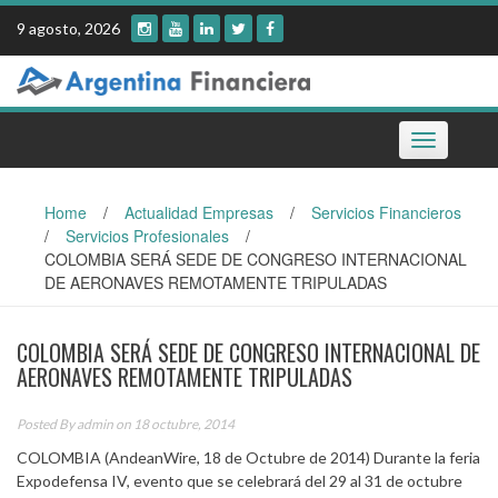
Skip
9 agosto, 2026
to
content
Toggle
navigation
Home
/
Actualidad Empresas
/
Servicios Financieros
/
Servicios Profesionales
/
COLOMBIA SERÁ SEDE DE CONGRESO INTERNACIONAL
DE AERONAVES REMOTAMENTE TRIPULADAS
COLOMBIA SERÁ SEDE DE CONGRESO INTERNACIONAL DE
AERONAVES REMOTAMENTE TRIPULADAS
Posted By
admin
on 18 octubre, 2014
COLOMBIA (AndeanWire, 18 de Octubre de 2014) Durante la feria
Expodefensa IV, evento que se celebrará del 29 al 31 de octubre